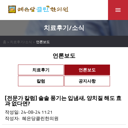
치료후기/소식
홈 > 치료후기/소식 >
언론보도
언론보도
치료후기
언론보도
칼럼
공지사항
[전문가 칼럼] 솔솔 풍기는 입냄새, 양치질 해도 효
과 없다면?
작성일:
24-08-24 11:21
작성자:
혜은당클린한의원